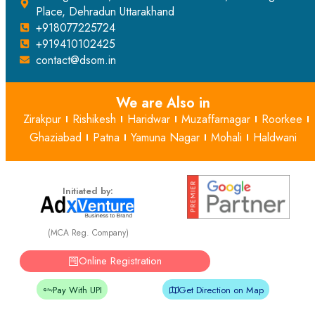
Place, Dehradun Uttarakhand
+918077225724
+919410102425
contact@dsom.in
We are Also in
Zirakpur
Rishikesh
Haridwar
Muzaffarnagar
Roorkee
Ghaziabad
Patna
Yamuna Nagar
Mohali
Haldwani
Initiated by:
(MCA Reg. Company)
Online Registration
Pay With UPI
Get Direction on Map