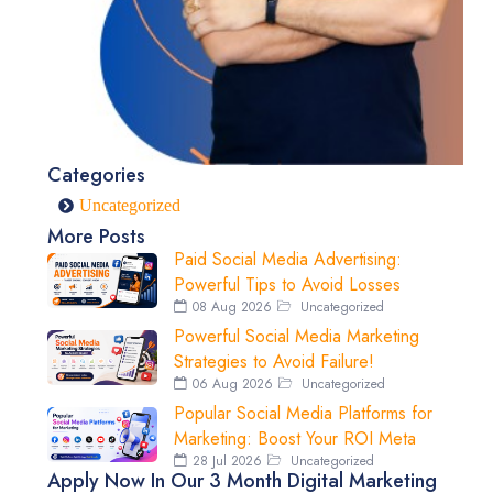
Categories
Uncategorized
More Posts
Paid Social Media Advertising:
Powerful Tips to Avoid Losses
08 Aug 2026
Uncategorized
Powerful Social Media Marketing
Strategies to Avoid Failure!
06 Aug 2026
Uncategorized
Popular Social Media Platforms for
Marketing: Boost Your ROI Meta
28 Jul 2026
Uncategorized
Apply Now In Our 3 Month Digital Marketing