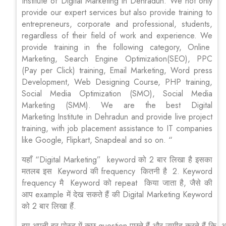
Institute of Digital Marketing in Dehradun. We not only
provide our expert services but also provide training to
entrepreneurs, corporate and professional, students,
regardless of their field of work and experience. We
provide training in the following category, Online
Marketing, Search Engine Optimization(SEO), PPC
(Pay per Click) training, Email Marketing, Word press
Development, Web Designing Course, PHP training,
Social Media Optimization (SMO), Social Media
Marketing (SMM). We are the best Digital
Marketing Institute in Dehradun and provide live project
training, with job placement assistance to IT companies
like Google, Flipkart, Snapdeal and so on. “
यहाँ “Digital Marketing” keyword को 2 बार लिखा है इसका
मतलब इस Keyword की frequency कितनी है 2. Keyword
frequency मै Keyword को repeat किया जाता है, जैसे की
आप example में देख सकते हैं की Digital Marketing Keyword
को 2 बार लिखा हैं.
हम अपनी हर पोस्ट में कुछ question पूछते हैं और उम्मीद करते हैं 